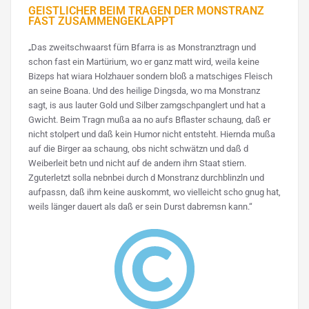
GEISTLICHER BEIM TRAGEN DER MONSTRANZ
FAST ZUSAMMENGEKLAPPT
„Das zweitschwaarst fürn Bfarra is as Monstranztragn und
schon fast ein Martürium, wo er ganz matt wird, weila keine
Bizeps hat wiara Holzhauer sondern bloß a matschiges Fleisch
an seine Boana. Und des heilige Dingsda, wo ma Monstranz
sagt, is aus lauter Gold und Silber zamgschpanglert und hat a
Gwicht. Beim Tragn mußa aa no aufs Bflaster schaung, daß er
nicht stolpert und daß kein Humor nicht entsteht. Hiernda mußa
auf die Birger aa schaung, obs nicht schwätzn und daß d
Weiberleit betn und nicht auf de andern ihrn Staat stiern.
Zguterletzt solla nebnbei durch d Monstranz durchblinzln und
aufpassn, daß ihm keine auskommt, wo vielleicht scho gnug hat,
weils länger dauert als daß er sein Durst dabremsn kann.“