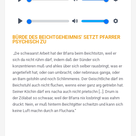
Play
Mute
Settings
Play
Mute
Settings
BÜRDE DES BEICHTGEHEIMNIS' SETZT PFARRER
PSYCHISCH ZU
„De schwaarst Arbeit hat der Bfarra beim Beichtsitzn, weil er
sich da nicht rührn därf, indem daß der Sünder sich
konzentrieren muß und ahles über sich selber rausbringt, was er
angetiefelt hat, oder oan umbracht, oder nebnnaus ganga, oder
an Bam gstohln und noch Schlimmeres. Der Geischtliche därf im
Beichstuhl auch nicht fluchen, wenns einer ganz arg getriebn hat.
Seiner Köchin därf ers nacha auch nicht prietschn […]. Drum is
der Zölabat so schwaar, weil der Bfarra nix losbringt was eahm
druckt. Nein, er muß hinterm Beichtgitter schwitzn und kann sich
keine Luft machn durch an Fluchara.“