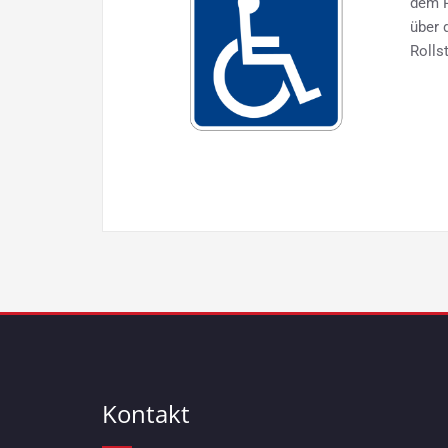
dem P
über 
Rolls
Kontakt