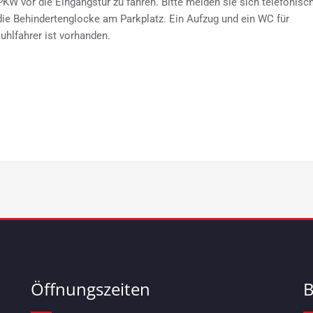
KW vor die Eingangstür zu fahren. Bitte melden sie sich telefonisc
die Behindertenglocke am Parkplatz. Ein Aufzug und ein WC für
tuhlfahrer ist vorhanden.
Öffnungszeiten
B