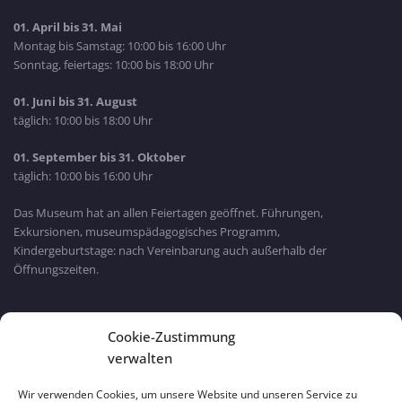
01. April bis 31. Mai
Montag bis Samstag: 10:00 bis 16:00 Uhr
Sonntag, feiertags: 10:00 bis 18:00 Uhr
01. Juni bis 31. August
täglich: 10:00 bis 18:00 Uhr
01. September bis 31. Oktober
täglich: 10:00 bis 16:00 Uhr
Das Museum hat an allen Feiertagen geöffnet. Führungen,
Exkursionen, museumspädagogisches Programm,
Kindergeburtstage: nach Vereinbarung auch außerhalb der
Öffnungszeiten.
Bayern Wlan
Cookie-Zustimmung
verwalten
Wir verwenden Cookies, um unsere Website und unseren Service zu