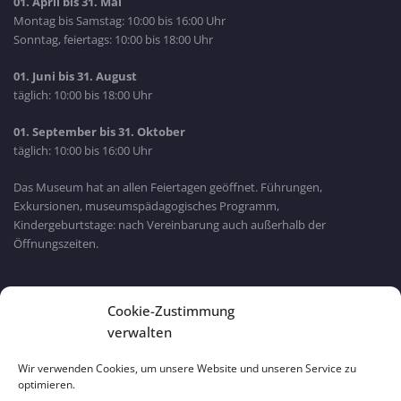
01. April bis 31. Mai
Montag bis Samstag: 10:00 bis 16:00 Uhr
Sonntag, feiertags: 10:00 bis 18:00 Uhr
01. Juni bis 31. August
täglich: 10:00 bis 18:00 Uhr
01. September bis 31. Oktober
täglich: 10:00 bis 16:00 Uhr
Das Museum hat an allen Feiertagen geöffnet. Führungen,
Exkursionen, museumspädagogisches Programm,
Kindergeburtstage: nach Vereinbarung auch außerhalb der
Öffnungszeiten.
Bayern Wlan
Cookie-Zustimmung
verwalten
Wir verwenden Cookies, um unsere Website und unseren Service zu
optimieren.