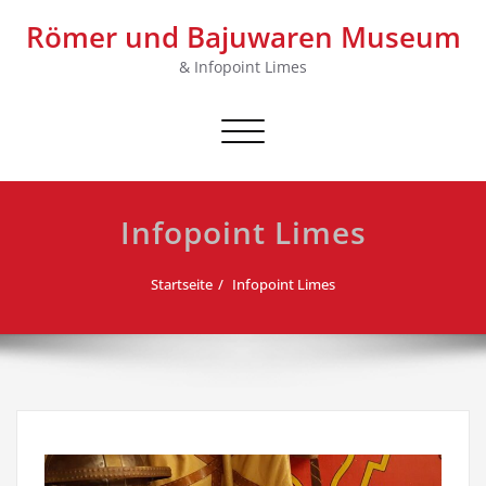
Skip
Römer und Bajuwaren Museum
to
content
& Infopoint Limes
Schalte Navigation
Infopoint Limes
Startseite
Infopoint Limes