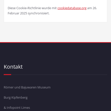
Diese Cookie-Richtlinie wurde mit
cookiedatabase.org
am 26.
Februar 2025 synchronisiert.
Kontakt
Römer und Bajuwaren Museum
Burg Kipfenberg
& Infopoint Limes