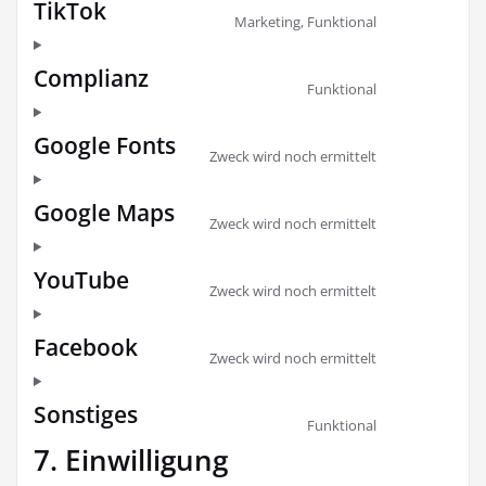
TikTok
Consent
wordpress
Marketing, Funktional
to
service
Complianz
Consent
tiktok
Funktional
to
service
Google Fonts
Consent
complianz
Zweck wird noch ermittelt
to
service
Google Maps
Consent
google-
Zweck wird noch ermittelt
to
fonts
service
YouTube
Consent
google-
Zweck wird noch ermittelt
to
maps
service
Facebook
Consent
youtube
Zweck wird noch ermittelt
to
service
Sonstiges
Consent
facebook
Funktional
to
7. Einwilligung
service