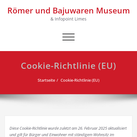
Skip
Römer und Bajuwaren Museum
to
content
& Infopoint Limes
Schalte Navigation
Cookie-Richtlinie (EU)
Startseite
Cookie-Richtlinie (EU)
Diese Cookie-Richtlinie wurde zuletzt am 26. Februar 2025 aktualisiert
und gilt für Bürger und Einwohner mit ständigem Wohnsitz im