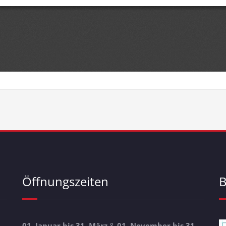
Öffnungszeiten
B
01. Januar bis 31. März
&
01. November bis 31.