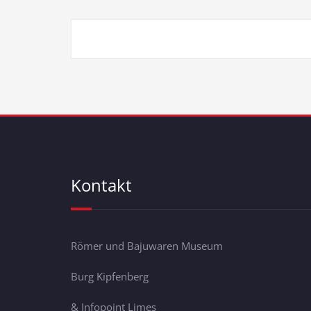
Kontakt
Römer und Bajuwaren Museum
Burg Kipfenberg
& Infopoint Limes