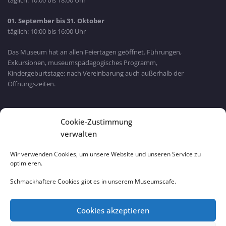
täglich: 10:00 bis 18:00 Uhr
01. September bis 31. Oktober
täglich: 10:00 bis 16:00 Uhr
Das Museum hat an allen Feiertagen geöffnet. Führungen,
Exkursionen, museumspädagogisches Programm,
Kindergeburtstage: nach Vereinbarung auch außerhalb der
Öffnungszeiten.
Bayern Wlan
Cookie-Zustimmung
verwalten
Wir verwenden Cookies, um unsere Website und unseren Service zu
optimieren.
Schmackhaftere Cookies gibt es in unserem Museumscafe.
Cookies akzeptieren