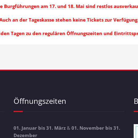
e Burgführungen am 17. und 18. Mai sind restlos ausverkau
Auch an der Tageskasse stehen keine Tickets zur Verfügung
en Tagen zu den regulären Öffnungszeiten und Eintrittspr
Öffnungszeiten
B
01. Januar bis 31. März
&
01. November bis 31.
Dezember