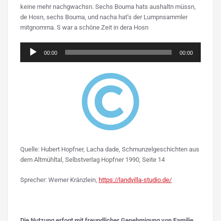
keine mehr nachgwachsn. Sechs Bouma hats aushaltn müssn,
de Hosn, sechs Bouma, und nacha hat’s der Lumpnsammler
mitgnomma. S war a schöne Zeit in dera Hosn
Audio-
00:00
00:00
Player
Quelle: Hubert Hopfner, Lacha dade, Schmunzelgeschichten aus
dem Altmühltal, Selbstverlag Hopfner 1990, Seite 14
Sprecher: Werner Kränzlein,
https://landvilla-studio.de/
Die Nutzung erfogt mit freundlicher Genehmigung von Familie