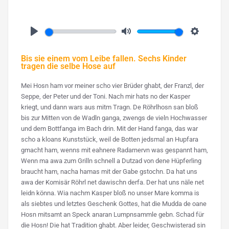
Play
Mute
Settings
Bis sie einem vom Leibe fallen. Sechs Kinder
tragen die selbe Hose auf
Mei Hosn ham vor meiner scho vier Brüder ghabt, der Franzl, der
Seppe, der Peter und der Toni. Nach mir hats no der Kasper
kriegt, und dann wars aus mitm Tragn. De Röhrlhosn san bloß
bis zur Mitten von de Wadln ganga, zwengs de vieln Hochwasser
und dem Bottfanga im Bach drin. Mit der Hand fanga, das war
scho a kloans Kunststück, weil de Botten jedsmal an Hupfara
gmacht ham, wenns mit eahnere Radarnervn was gespannt ham,
Wenn ma awa zum Grilln schnell a Dutzad von dene Hüpferling
braucht ham, nacha hamas mit der Gabe gstochn. Da hat uns
awa der Komisär Röhrl net dawischn derfa. Der hat uns näle net
leidn könna. Wia nachm Kasper bloß no unser Mare komma is
als siebtes und letztes Geschenk Gottes, hat die Mudda de oane
Hosn mitsamt an Speck anaran Lumpnsammle gebn. Schad für
die Hosn! Die hat Tradition ghabt. Aber leider, Geschwisterad sin