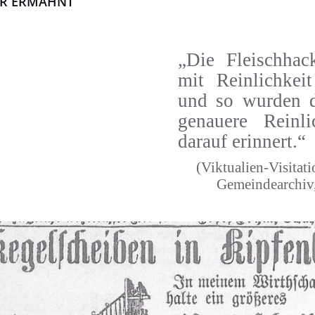
ER ERMAHNT
„Die Fleischhac
mit Reinlichkeit
und so wurden d
genauere Reinli
darauf erinnert.“
(Viktualien-Visitati
Gemeindearchiv, 