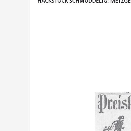
HACKSTOCK SCHMUDDELIG: METZG