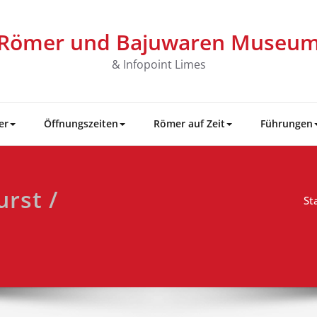
Römer und Bajuwaren Museu
& Infopoint Limes
er
Öffnungszeiten
Römer auf Zeit
Führungen
urst /
St