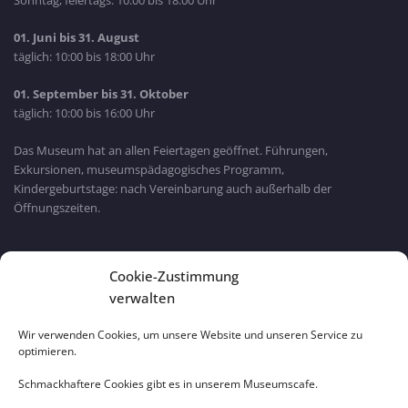
Sonntag, feiertags: 10:00 bis 18:00 Uhr
01. Juni bis 31. August
täglich: 10:00 bis 18:00 Uhr
01. September bis 31. Oktober
täglich: 10:00 bis 16:00 Uhr
Das Museum hat an allen Feiertagen geöffnet. Führungen,
Exkursionen, museumspädagogisches Programm,
Kindergeburtstage: nach Vereinbarung auch außerhalb der
Öffnungszeiten.
Bayern Wlan
Cookie-Zustimmung
verwalten
Wir verwenden Cookies, um unsere Website und unseren Service zu
optimieren.
Schmackhaftere Cookies gibt es in unserem Museumscafe.