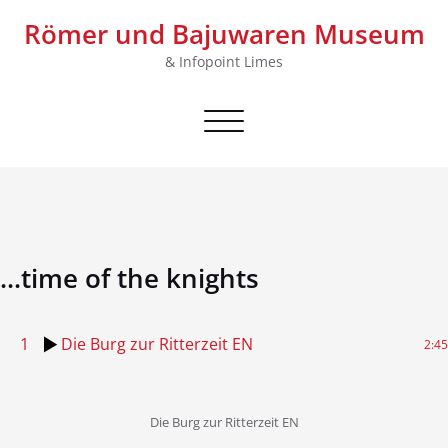
Skip
Römer und Bajuwaren Museum
to
content
& Infopoint Limes
Schalte Navigation
...time of the knights
1
Die Burg zur Ritterzeit EN
2:45
Die Burg zur Ritterzeit EN